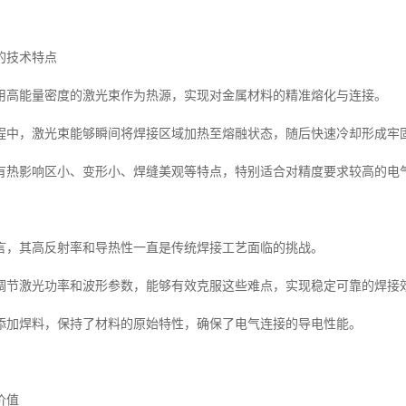
的技术特点
用高能量密度的激光束作为热源，实现对金属材料的精准熔化与连接。
程中，激光束能够瞬间将焊接区域加热至熔融状态，随后快速冷却形成牢
有热影响区小、变形小、焊缝美观等特点，特别适合对精度要求较高的电
言，其高反射率和导热性一直是传统焊接工艺面临的挑战。
调节激光功率和波形参数，能够有效克服这些难点，实现稳定可靠的焊接
添加焊料，保持了材料的原始特性，确保了电气连接的导电性能。
价值