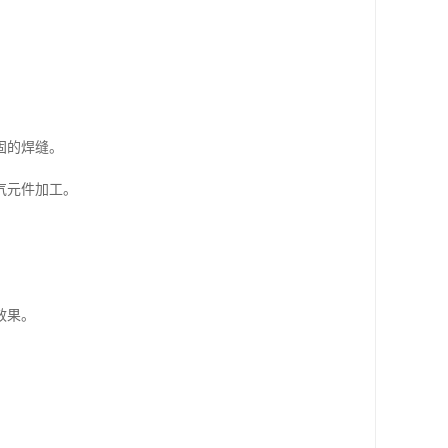
固的焊缝。
气元件加工。
效果。