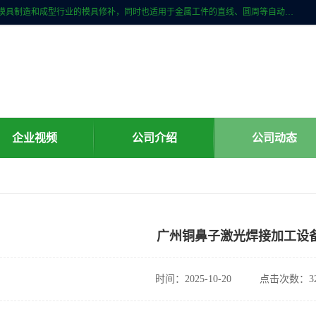
激光焊接加工行业范围包括手机金属外壳、数码产品、汽车及摩托车等模具制造和成型行业的模具修补，同时也适用于金属工件的直线、圆周等自动焊接，常用于手机电池、首饰、电子元件、传感器，钟表、精密机械、通信、工艺品等行业。
企业视频
公司介绍
公司动态
广州铜鼻子激光焊接加工设
时间：2025-10-20
点击次数：32