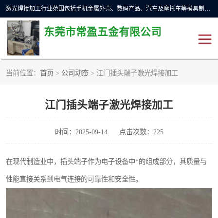
激光焊接加工行业范围包括手机金属外壳、数码产品、汽车及摩托车等模具制造和成型行业的模具修补，同时也适用于金属工件的直线、圆周等自动焊接，常用于手机电池、首饰、电子元件、传感器，钟表、精密机械、通信、工艺品等行业。
东莞市常盈五金有限公司
当前位置：
首页
>
公司动态
> 江门插头端子激光焊接加工
不锈钢产品激光焊接
激光焊接加工设备展示
江门插头端子激光焊接加工
铝合金产品激光焊接
铁制品激光焊接加工
紫铜产品激光焊接
铁螺柱激光焊接加工
时间：2025-09-14
点击次数：225
水冷波纹管焊接
在现代制造业中，插头端子作为电子设备中*的组成部分，其质量与
性能直接关系到电气连接的可靠性和安全性。