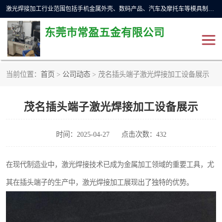
激光焊接加工行业范围包括手机金属外壳、数码产品、汽车及摩托车等模具制造和成型行业的模具修补，同时也适用于金属工件的直线、圆周等自动焊接，常用于手机电池、首饰、电子元件、传感器，钟表、精密机械、通信、工艺品等行业。
东莞市常盈五金有限公司
当前位置：
首页
>
公司动态
> 茂名插头端子激光焊接加工设备展示
不锈钢产品激光焊接
激光焊接加工设备展示
茂名插头端子激光焊接加工设备展示
铝合金产品激光焊接
铁制品激光焊接加工
紫铜产品激光焊接
铁螺柱激光焊接加工
时间：2025-04-27
点击次数：432
水冷波纹管焊接
在现代制造业中，激光焊接技术已成为金属加工领域的重要工具，尤
其在插头端子的生产中，激光焊接加工展现出了独特的优势。