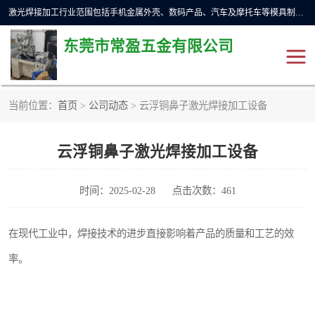
激光焊接加工行业范围包括手机金属外壳、数码产品、汽车及摩托车等模具制造和成型行业的模具修补，同时也适用于金属工件的直线、圆周等自动焊接，常用于手机电池、首饰、电子元件、传感器，钟表、精密机械、通信、工艺品等行业。
东莞市常盈五金有限公司
当前位置：
首页
>
公司动态
> 云浮铜鼻子激光焊接加工设备
不锈钢产品激光焊接
激光焊接加工设备展示
云浮铜鼻子激光焊接加工设备
铝合金产品激光焊接
铁制品激光焊接加工
紫铜产品激光焊接
铁螺柱激光焊接加工
时间：2025-02-28
点击次数：461
水冷波纹管焊接
在现代工业中，焊接技术的进步直接影响着产品的质量和工艺的效
率。