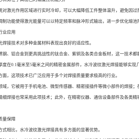
统对激光作用区域进行实时冷却，可以大幅降低工件整体温升，避免因过
调制功能使得激光能量可以以特定频率和脉冲形式输出，进一步优化熔池
行业应用
光焊接技术对多种金属材料表现出良好的适应性。
锈钢、铝合金到更具挑战性的钛合金、紫铜及各类合金板材，这一技术都
厚度在0.1毫米至5毫米之间的精密金属部件，水冷波纹激光焊接能够实现
方面，这项技术已广泛应用于多个对焊接质量要求极高的行业。
领域，它被用于手机电池、微型传感器、精密接插件等微小部件的焊接；在
精细焊接也常采用此项技术；此外，在精密仪器、通信设备部件及各类精
质量保障
方式相比，水冷波纹激光焊接具有多方面的显著优势。