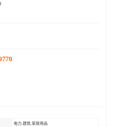
市
9770
电力,建筑,家居用品