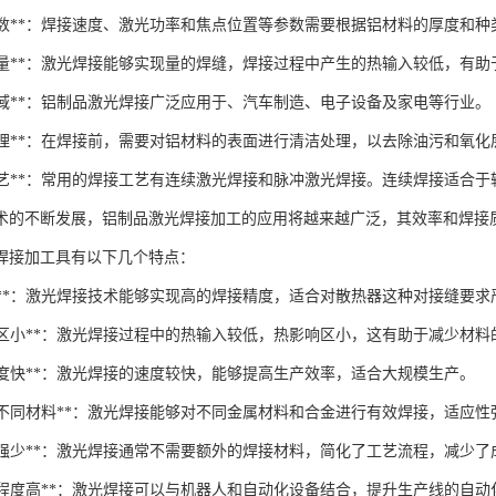
焊接参数**：焊接速度、激光功率和焦点位置等参数需要根据铝材料的厚度和
焊缝质量**：激光焊接能够实现量的焊缝，焊接过程中产生的热输入较低，有
用领域**：铝制品激光焊接广泛应用于、汽车制造、电子设备及家电等行业。
表面处理**：在焊接前，需要对铝材料的表面进行清洁处理，以去除油污和氧
焊接工艺**：常用的焊接工艺有连续激光焊接和脉冲激光焊接。连续焊接适
术的不断发展，铝制品激光焊接加工的应用将越来越广泛，其效率和焊接
焊接加工具有以下几个特点：
高精度**：激光焊接技术能够实现高的焊接精度，适合对散热器这种对接缝要
热影响区小**：激光焊接过程中的热输入较低，热影响区小，这有助于减少材
接速度快**：激光焊接的速度较快，能够提高生产效率，适合大规模生产。
可焊接不同材料**：激光焊接能够对不同金属材料和合金进行有效焊接，适应性
焊接补强少**：激光焊接通常不需要额外的焊接材料，简化了工艺流程，减少了
自动化程度高**：激光焊接可以与机器人和自动化设备结合，提升生产线的自