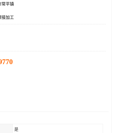
市常平镇
焊接加工
9770
是