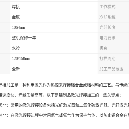
焊接
工作模式
金属
冷却系统
1064nm
光纤长度
整机保修一年
电力要求
水冷
机身
120/150nm
打样周期
全新
加工产品范围
焊接加工是一种利用激光作为热源来焊接铝合金或铝材料的工艺。与传统
接速度快、焊缝质量高等。以下是铝制品激光焊接加工的一些关键点：
激光种类**：常用的激光焊接设备包括光纤激光器和二氧化碳激光器。光纤激
保护气体**：在激光焊接过程中常用氮气或氩气作为保护气体，以防止铝合