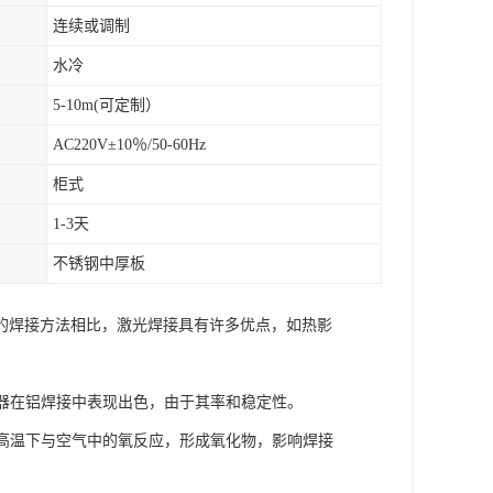
连续或调制
水冷
5-10m(可定制）
AC220V±10％/50-60Hz
柜式
1-3天
不锈钢中厚板
的焊接方法相比，激光焊接具有许多优点，如热影
光器在铝焊接中表现出色，由于其率和稳定性。
金在高温下与空气中的氧反应，形成氧化物，影响焊接