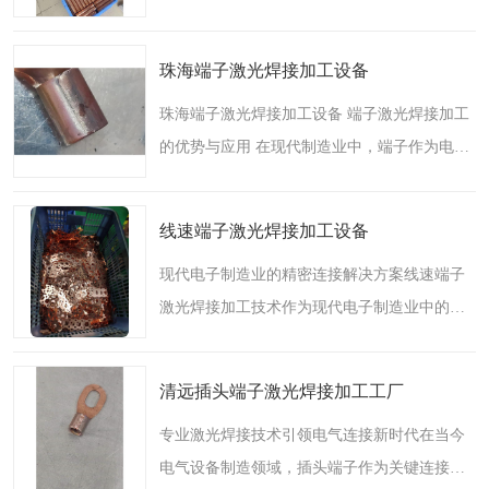
至关重要，而汽车端子作为电气连接的核心部
件，其质量直接影响整车性能。作为一家拥有
珠海端子激光焊接加工设备
12年激光焊接经验的..
珠海端子激光焊接加工设备 端子激光焊接加工
的优势与应用 在现代制造业中，端子作为电子
设备、汽车、通信等领域的重要连接部件，其
焊接质量直接影响产品的导电性能、机械强度
线速端子激光焊接加工设备
及使用寿命。传统..
现代电子制造业的精密连接解决方案线速端子
激光焊接加工技术作为现代电子制造业中的一
项重要突破，正日益成为各类精密电子产品连
接工艺的可以选择方案。这项创新技术**融合
清远插头端子激光焊接加工工厂
了激光焊接的高精度..
专业激光焊接技术引领电气连接新时代在当今
电气设备制造领域，插头端子作为关键连接部