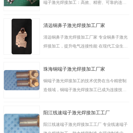
端子激光焊接加工：高效、精密、可靠的连接
技术 随着全球新能源产业的快速发展，高效、
稳定的连接技术成为保障新能源设备性能和安
清远铜鼻子激光焊接加工厂家
全的关键。新能源..
清远铜鼻子激光焊接加工厂家 专业铜鼻子激光
焊接加工，提升电气连接性能 在现代工业生产
中，铜鼻子（又称铜端子、铜接头）广泛应用
于电力、电子、通信、汽车等领域，作为导线
珠海铜端子激光焊接加工厂家
连接的关键部件，..
铜端子激光焊接加工的技术优势在当今精密制
造领域，铜端子激光焊接加工已成为连接技术
的重要组成部分。作为一家拥有12年激光焊接
经验的专业厂家，我们深刻理解铜端子焊接在
阳江线速端子激光焊接加工工厂
电子电气行业中的关..
阳江线速端子激光焊接加工工厂 专业线速端子