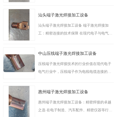
件，其焊接质量直接影响着整个电气系统的稳
定性和安全性。清远插头端子激光焊接加工工
汕头端子激光焊接加工设备
厂凭借12年专业激光..
汕头端子激光焊接加工设备 端子激光焊接加
工：精密连接的技术保障 在现代电子与电气制
造领域，端子作为电路连接的核心部件，其焊
接质量直接影响整个电气系统的稳定性和可靠
中山压线端子激光焊接加工设备
性。随着工业技术的..
压线端子激光焊接技术的行业价值在现代电子
电气行业中，压线端子作为电线电缆连接的关
键元件，其焊接质量直接影响着整个电气系统
的可靠性和安全性。传统的焊接方式如锡焊、
惠州端子激光焊接加工设备
电阻焊等虽然应用广..
惠州端子激光焊接加工设备：精密焊接的卓越
之选 在电子制造、汽车配件、精密仪器等行业