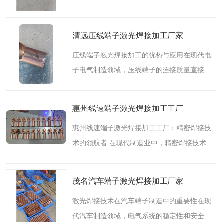
直接影响产品的电气性能和耐用性。传统的焊
接方式如锡焊、电阻焊等虽然应用广泛，但在
清远压线端子激光焊接加工厂家
高精度、高可靠性的..
压线端子激光焊接加工的优势与应用在现代电
子电气制造领域，压线端子的连接质量直接影
响设备的稳定性和安全性。传统的焊接方式如
锡焊、电阻焊等虽然应用广泛，但在高精度、
惠州线速端子激光焊接加工工厂
高效率和高稳定性的..
惠州线速端子激光焊接加工工厂：精密焊接技
术的领航者 在现代制造业中，精密焊接技术的
重要性日益凸显，尤其是在电子、通信、汽车
等行业，对焊接质量的要求越来越高。作为一
茂名汽车端子激光焊接加工厂家
家拥有12年激光焊接..
激光焊接技术在汽车端子制造中的重要性在现
代汽车制造领域，电气系统的稳定性和安全性