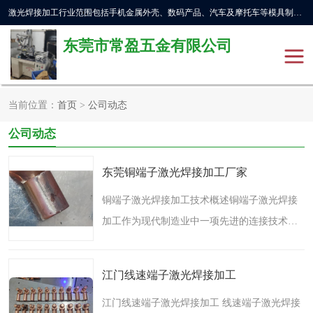
激光焊接加工行业范围包括手机金属外壳、数码产品、汽车及摩托车等模具制造和成型行业的模具修补，同时也适用于金属工件的直线、圆周等自动焊接，常用于手机电池、首饰、电子元件、传感器，钟表、精密机械、通信、工艺品等行业。
东莞市常盈五金有限公司
当前位置：
首页
>
公司动态
不锈钢产品激光焊接
激光焊接加工设备展示
公司动态
铝合金产品激光焊接
铁制品激光焊接加工
东莞铜端子激光焊接加工厂家
紫铜产品激光焊接
铁螺柱激光焊接加工
铜端子激光焊接加工技术概述铜端子激光焊接
加工作为现代制造业中一项先进的连接技术，
水冷波纹管焊接
正在电气、汽车、通讯等多个领域发挥着越来
越重要的作用。铜材料因其优异的导电性和耐
江门线速端子激光焊接加工
腐蚀性，成为电气连..
江门线速端子激光焊接加工 线速端子激光焊接