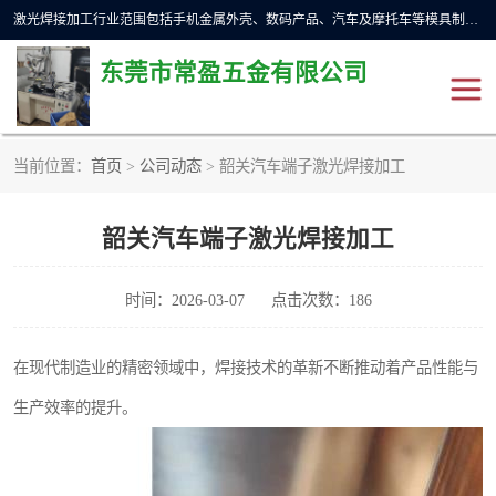
激光焊接加工行业范围包括手机金属外壳、数码产品、汽车及摩托车等模具制造和成型行业的模具修补，同时也适用于金属工件的直线、圆周等自动焊接，常用于手机电池、首饰、电子元件、传感器，钟表、精密机械、通信、工艺品等行业。
东莞市常盈五金有限公司
当前位置：
首页
>
公司动态
> 韶关汽车端子激光焊接加工
不锈钢产品激光焊接
激光焊接加工设备展示
韶关汽车端子激光焊接加工
铝合金产品激光焊接
铁制品激光焊接加工
紫铜产品激光焊接
铁螺柱激光焊接加工
时间：2026-03-07
点击次数：186
水冷波纹管焊接
在现代制造业的精密领域中，焊接技术的革新不断推动着产品性能与
生产效率的提升。