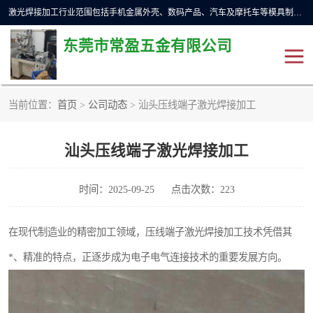
激光焊接加工行业范围包括手机金属外壳、数码产品、汽车及摩托车等模具制造和成型行业的模具修补，同时也适用于金属工件的直线、圆周等自动焊接，常用于手机电池、首饰、电子元件、传感器，钟表、精密机械、通信、工艺品等行业。
东莞市常盈五金有限公司
当前位置：
首页
>
公司动态
> 汕头压线端子激光焊接加工
不锈钢产品激光焊接
激光焊接加工设备展示
汕头压线端子激光焊接加工
铝合金产品激光焊接
铁制品激光焊接加工
紫铜产品激光焊接
铁螺柱激光焊接加工
时间：2025-09-25
点击次数：223
水冷波纹管焊接
在现代制造业的精密加工领域，压线端子激光焊接加工技术凭借其
*、精准的特点，正逐步成为电子电气连接技术的重要发展方向。