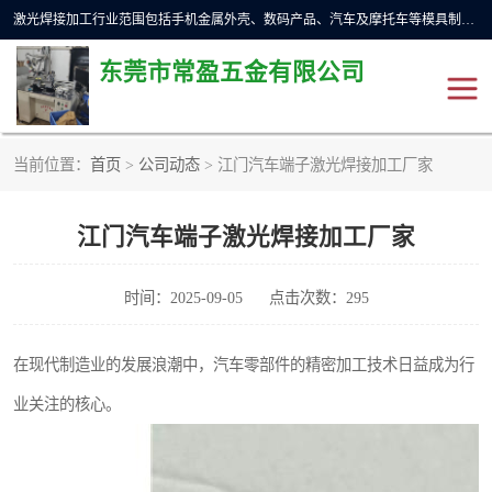
激光焊接加工行业范围包括手机金属外壳、数码产品、汽车及摩托车等模具制造和成型行业的模具修补，同时也适用于金属工件的直线、圆周等自动焊接，常用于手机电池、首饰、电子元件、传感器，钟表、精密机械、通信、工艺品等行业。
东莞市常盈五金有限公司
当前位置：
首页
>
公司动态
> 江门汽车端子激光焊接加工厂家
不锈钢产品激光焊接
激光焊接加工设备展示
江门汽车端子激光焊接加工厂家
铝合金产品激光焊接
铁制品激光焊接加工
紫铜产品激光焊接
铁螺柱激光焊接加工
时间：2025-09-05
点击次数：295
水冷波纹管焊接
在现代制造业的发展浪潮中，汽车零部件的精密加工技术日益成为行
业关注的核心。