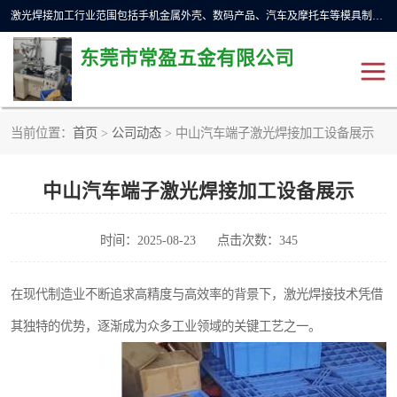
激光焊接加工行业范围包括手机金属外壳、数码产品、汽车及摩托车等模具制造和成型行业的模具修补，同时也适用于金属工件的直线、圆周等自动焊接，常用于手机电池、首饰、电子元件、传感器，钟表、精密机械、通信、工艺品等行业。
东莞市常盈五金有限公司
当前位置：
首页
>
公司动态
> 中山汽车端子激光焊接加工设备展示
不锈钢产品激光焊接
激光焊接加工设备展示
中山汽车端子激光焊接加工设备展示
铝合金产品激光焊接
铁制品激光焊接加工
紫铜产品激光焊接
铁螺柱激光焊接加工
时间：2025-08-23
点击次数：345
水冷波纹管焊接
在现代制造业不断追求高精度与高效率的背景下，激光焊接技术凭借
其独特的优势，逐渐成为众多工业领域的关键工艺之一。